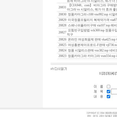
료제 비아그라 vs 시알리스, 뭐가 더
【CIA948。com】 비아그라 구매
20831
아그라 vs 시알리스, 뭐가 더 효과 
20830
정품카마그라 c100 vns992.top 
20829
미국정품프릴리지 복제약가격 via87
20828
스패니쉬플라이구매 via107.top 
요힘빈구입방법 vck369.top 정
20827
직구
20826
온라인 여성최음제 판매 vka425.to
20825
여성흥분제아프로드-F판매 vjl736.to
20824
정품 시알리스판매 vus382.top 네
20823
정품카마그라 카마그라 vsm554.to
1
[2]
[3]
[4]
[