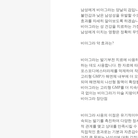
남성에게 비아그라는 양날의 검입니
불안감과 낮은 남성성을 유발할 수도
효과를 자세히 알아보도록 하겠습니
비아그라는 성 건강을 치료하는 가
남성에게 미치는 영향은 정확히 무
비아그라 약 효과는?
비아그라는 발기부전 치료에 사용하
하는 데도 사용합니다. 한 자료에 
포스포디에스터라제를 억제하여 작용
고리형 GMP가 해면체 내부에 더 
되며 해면체의 나선형 동맥이 확장
비아그라는 고리형 GMP를 더 지속
극 없이는 비아그라가 마술 지팡이
비아그라 장단점
비아그라 사용의 이점은 유기적이며
속되는 발기를 촉진하여 다양한 정서
적 관계를 맺고 상대를 만족시킬 수
직접적인 효과로는 기분과 자존감이
가장 큰 문제는 남성성에 대한 감정