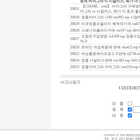
료제 비아그라 vs 시알리스, 뭐가 더
【CIA948。com】 비아그라 구매
20831
아그라 vs 시알리스, 뭐가 더 효과 
20830
정품카마그라 c100 vns992.top 
20829
미국정품프릴리지 복제약가격 via87
20828
스패니쉬플라이구매 via107.top 
요힘빈구입방법 vck369.top 정
20827
직구
20826
온라인 여성최음제 판매 vka425.to
20825
여성흥분제아프로드-F판매 vjl736.to
20824
정품 시알리스판매 vus382.top 네
20823
정품카마그라 카마그라 vsm554.to
1
[2]
[3]
[4]
[