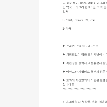
입, 비아센터, 100% 정품 비아그라
인 약국 비아그라 판매 1등, 고객 
입처
CIA948。com/cia169。com
24약국
▶ 온라인 구입 재구매 1위 !!
▶ 처방전없이 정품 오리지널이 비아
▶ 특판정품,정력제,여성흥분제 할인 이
▶ 비아그라 시알리스 흥분제 정품 굼보
▶ 효과에 자신있기에 이밴를 진행합
합니다 !!
????????????????????????????
비아그라 처방, 부작용, 효능, 복용법