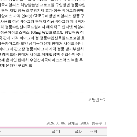
미국시알리스 처방받는법
프로코밀 구입방법
정품수입
 판매 처벌
정품 조루방지제 효과
정품 비아그라판매
씨알리스 가격
인터넷 GHB구매방법
씨알리스 정품 구
제사용법
여성비아그라 판매처
정품비아그라 제네릭가
가격
정품수입산미국프릴리지 해외직구
인터넷 씨알리
송
정품아이코스맥스 100mg
독일프로코밀 당일배송
정
국 판매 가격
비아그라 정
정품수입산독일프로코밀 효
정품카마그라 모양
성기능개선제 판매처 사이트
레비
비아그라 판포장
정품비아그라 가격
정품 발기부전치
전
레비트라 판매처 사이트
페페젤금액
수입산미국비
제 온라인 판매처
수입산미국아이코스맥스 복용 후
제 온라인 구입방법
2026. 08. 06. 전체글: 20837 방문수: 1