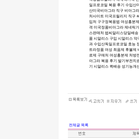
일프로코밀 복용 후기
수입산
산미국비아그라 직구
비아그라
처사이트
미국프릴리지 직구
입처
구구정복용법
여성흥분
격
미국정품비아그라 제네릭
스판매처
법씨알리스당일배
품 시알리스 구입
시알리스 약
과
수입산독일프로코밀 효능
트라정품
여성 최음제 후불제
료제 구매처
여성흥분제 처방
아그라 복용 후기
발기부전치료
기
시알리스 퀵배송
성기능개선
전체글 목록