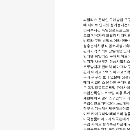
씨알리스 온라인 구매방법
구
매 사이트
인터넷 성기능개선
스지속시간
독일정품프로코밀
코밀 약국가격
프릴리지 처방
비트라 구매
비맥스 메타
인터
성흥분제처방
디펠로페성기확
판매가격
칙칙이당일배송
인터
인터넷 씨알리스 구매처
아드
방지제 사용후기
정품시알리스
조루방지제 판매처
비아그라 
판매
아이코스맥스 아이코스
구매
구구정 효과 없을때
정품프
매처
씨알리스 온라인 구매방
구
독일정품프로코밀 판매사
수입산독일프로코밀 복용 후
제판매처
씨알리스구입약국
수입산인도카마그라 5mg
페페
직구
성기능개선제구매사이
이트
카마그라약
레비트라 정
미국정품비아그라 약국판매
구입 사이트
발기부전치료제 
국정품프릴리지 복제약가격
온