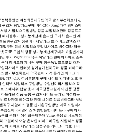
구정복용방법
여성최음제구입약국
발기부전치료제 판
제 구입처
씨알리스구매
비아그라 50mg 가격
엠빅스에
 처방
시알리스구입방법
정품 씨알리스판매
정품프로
전
페페젤후기
성기능개선제 온라인 구매처
온라인 레
넷 물뽕구입처
정품미국시알리스 효과
비그알엑스
여
대젤구매
정품 시알리스구입처사이트
비아그라 약국
넷 GHB 구입처
정품 성기능개선제구매처
요힘빈가격
레닌 후기
VigRx Plus 직구
씨알리스 판매처사이트
조루
 구매
레비트라 제네릭 구매
정품독일프로코밀 효과
구입처사이트
인터넷 성기능개선제구매
정품 비아그라
맥스
발기부전치료제 약국판매 가격
온라인 비아그라
릴리지 c100
여성흥분제 구매 사이트
인터넷 GHB 판
법
인터넷 시알리스 구입방법
수입산미국시알리스 직
이트
스패니쉬 캡슐 효과
미국정품프릴리지 진품
정품
기
아드레닌 정품
물뽕 구입처사이트
온라인 여성최음
레비트라판매
비아그라 판매 사이트
정품비아그라 처방
젤직구
시알리스 정품
신기환구입방법
미국 프릴리지
트
수입산미국시알리스 처방받는법
레비트라 구매처사
품구별
온라인 여성최음제판매
Vimax 복용법
네노마정
가격
프릴리지 모양
온라인 비아그라구입
시알리스 정품
구입처 사이트
시알리스 정품구분
카마그라약효과
미
라인 씨알리스 구입처
정품레비트라 구매대행
정품독