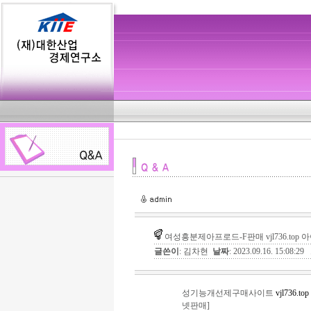
여성흥분제아프로드-F판매 vjl736.top 
글쓴이
: 김차현
날짜
: 2023.09.16. 15:08:29
성기능개선제구매사이트
vjl736.top
넷판매]