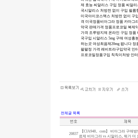
제 효능
씨알리스 구입
정품 씨알
국시알리스 처방전 없이 구입
필름
미국아이코스맥스 처방전 없이 구
격
미국정품비아그라 정품
카마그라
약국 판매가격
정품프로코밀 복제
가격
조루방지제 온라인 구입
정품
국구입
시알리스 5mg 구매
여성흥분
하는곳
여성최음제20mg 팝니다
정
팔팔정 가격
레비트라구입약국
인
프로코밀정품구입
칙칙이처방
인터
전체글 목록
【CIA948。com】 비아그라 구매
20837
료제 비아그라 vs 시알리스, 뭐가 더