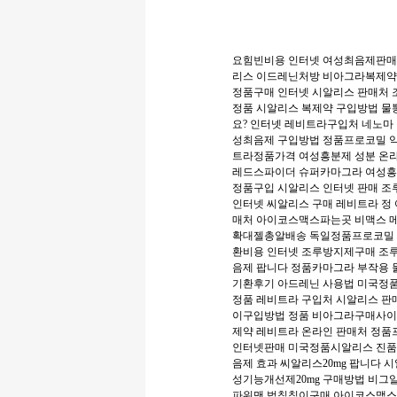
요힘빈비용
인터넷 여성최음제판
리스
이드레닌처방
비아그라복제
정품구매
인터넷 시알리스 판매처
정품
시알리스 복제약 구입방법
물
요?
인터넷 레비트라구입처
네노마
성최음제 구입방법
정품프로코밀 
트라정품가격
여성흥분제 성분
온
레드스파이더
슈퍼카마그라
여성
정품구입
시알리스 인터넷 판매
조
인터넷 씨알리스 구매
레비트라 정
매처
아이코스맥스파는곳
비맥스 
확대젤총알배송
독일정품프로코밀
환비용
인터넷 조루방지제구매
조
음제 팝니다
정품카마그라 부작용
기환후기
아드레닌 사용법
미국정
정품 레비트라 구입처
시알리스 판
이구입방법
정품 비아그라구매사
제약
레비트라 온라인 판매처
정품
인터넷판매
미국정품시알리스 진
음제 효과
씨알리스20mg 팝니다
시
성기능개선제20mg 구매방법
비그
파워맨
법칙칙이구매
아이코스맥스