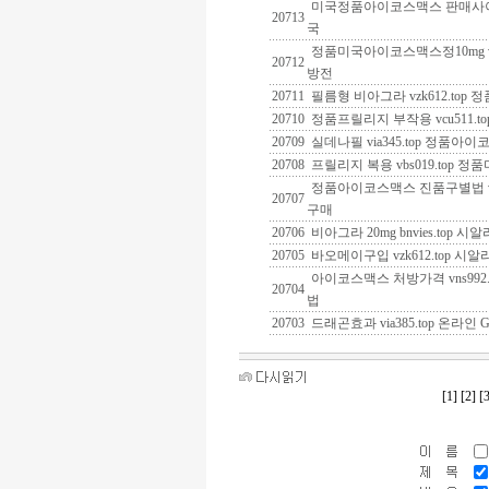
미국정품아이코스맥스 판매사이트 v
20713
국
정품미국아이코스맥스정10mg vq
20712
방전
20711
필름형 비아그라 vzk612.to
20710
정품프릴리지 부작용 vcu511
20709
실데나필 via345.top 정품
20708
프릴리지 복용 vbs019.top
정품아이코스맥스 진품구별법 vwn
20707
구매
20706
비아그라 20mg bnvies.top 
20705
바오메이구입 vzk612.top 시
아이코스맥스 처방가격 vns992
20704
법
20703
드래곤효과 via385.top 온라인
[1]
[2]
[