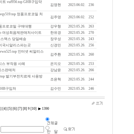
uf956.top GHB구입약
김영현
2023.06.02.
236
y519.top 정품프로코밀 처
김주영
2023.06.02.
252
p 정품프로코밀 구매대행
강우형
2023.05.26.
263
.top 여성최음제판매처사이트
한유경
2023.05.26.
270
아이코스맥스 당일배송
장우성
2023.05.26.
243
 정품미국시알리스파는곳
신경민
2023.05.26.
256
525.top 인터넷 씨알리스
김주환
2023.05.26.
260
시알리스 부작용 사례
은지오
2023.05.26.
253
알리스판매처
강남윤
2023.05.26.
266
.top 발기부전치료제 사용방
조윤혁
2023.05.26.
244
 GHB구입처
김수민
2023.05.26.
246
3]
[4]
[5]
[6]
[7]
[8]
9
[10]
▶
1390